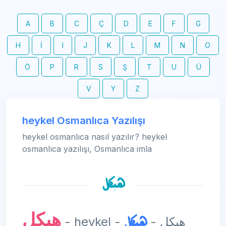
A
B
C
Ç
D
E
F
G
H
İ
I
J
K
L
M
N
O
Ö
P
R
S
Ş
T
U
Ü
V
Y
Z
heykel Osmanlıca Yazılışı
heykel osmanlıca nasıl yazılır? heykel
osmanlıca yazılışı, Osmanlıca imla
هیكل
هیكل
هیكل
- heykel - هیكل -