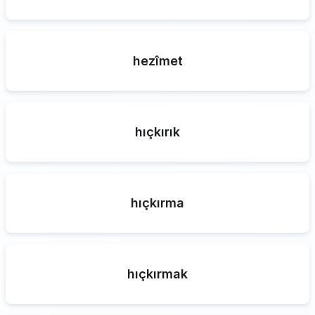
hezîmet
hıçkırık
hıçkırma
hıçkırmak