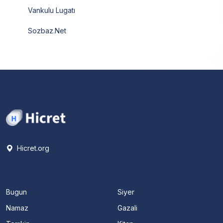
Vankulu Lugatı
Sozbaz.Net
Hicret.org
Bugun
Siyer
Namaz
Gazali