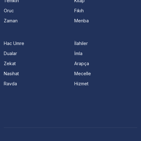
Temkin
Kitap
Oruc
Fıkıh
Zaman
Menba
Hac Umre
İlahiler
Dualar
İmla
Zekat
Arapça
Nasihat
Mecelle
Ravda
Hizmet