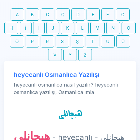
A
B
C
Ç
D
E
F
G
H
İ
I
J
K
L
M
N
O
Ö
P
R
S
Ş
T
U
Ü
V
Y
Z
heyecanlı Osmanlıca Yazılışı
heyecanlı osmanlıca nasıl yazılır? heyecanlı
osmanlıca yazılışı, Osmanlıca imla
هیجانلی
هیجانلی
- heyecanlı - هیجانلی