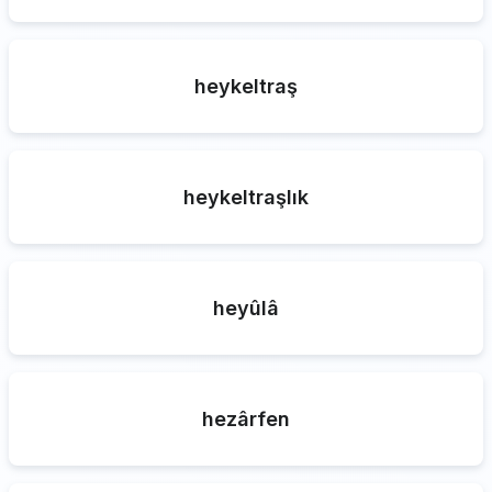
heykeltraş
heykeltraşlık
heyûlâ
hezârfen