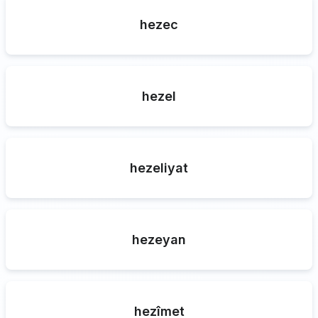
hezec
hezel
hezeliyat
hezeyan
hezîmet