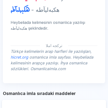
هكبەلیآطە
هكبەلیآطە -
Heybeliada kelimesinin osmanlıca yazılışı
هكبەلیآطە şeklindedir.
تركجه املا
Türkçe kelimelerin arap harfleri ile yazılışları,
hicret.org
osmanlıca imla sayfası. Heybeliada
kelimesinin arapça yazılışı. İhya osmanlıca
sözlükleri. Osmanlicaimla.com
Osmanlıca imla sıradaki maddeler