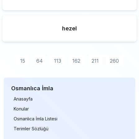
hezel
15
64
113
162
211
260
Osmanlıca İmla
Anasayfa
Konular
Osmanlıca İmla Listesi
Terimler Sözlüğü