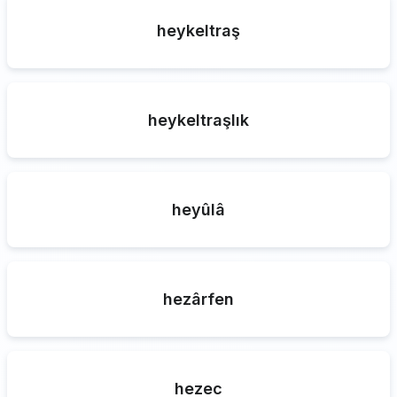
heykeltraş
heykeltraşlık
heyûlâ
hezârfen
hezec