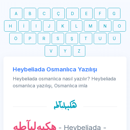
A
B
C
Ç
D
E
F
G
H
İ
I
J
K
L
M
N
O
Ö
P
R
S
Ş
T
U
Ü
V
Y
Z
Heybeliada Osmanlıca Yazılışı
Heybeliada osmanlıca nasıl yazılır? Heybeliada
osmanlıca yazılışı, Osmanlıca imla
هكبەلیآطە
هكبەلیآطە
- Heybeliada -