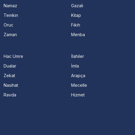
Namaz
Gazali
Temkin
Kitap
Oruc
Fıkıh
Zaman
Menba
Hac Umre
İlahiler
Dualar
İmla
Zekat
Arapça
Nasihat
Mecelle
Ravda
Hizmet