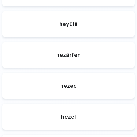
heyûlâ
hezârfen
hezec
hezel