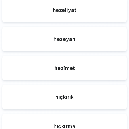
hezeliyat
hezeyan
hezîmet
hıçkırık
hıçkırma