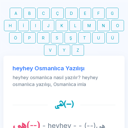
A
B
C
Ç
D
E
F
G
H
İ
I
J
K
L
M
N
O
Ö
P
R
S
Ş
T
U
Ü
V
Y
Z
heyhey Osmanlıca Yazılışı
heyhey osmanlıca nasıl yazılır? heyhey
osmanlıca yazılışı, Osmanlıca imla
هی‌(--)
هی‌(--)
- heyhey - هی‌(--) -