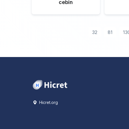
cebin
32
81
13
Hicret.org