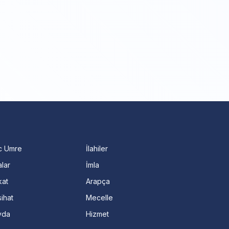
c Umre
İlahiler
lar
İmla
kat
Arapça
ihat
Mecelle
vda
Hizmet