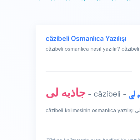
câzibeli Osmanlıca Yazılışı
câzibeli osmanlıca nasıl yazılır? câzibel
جاذبه لی
ه لی