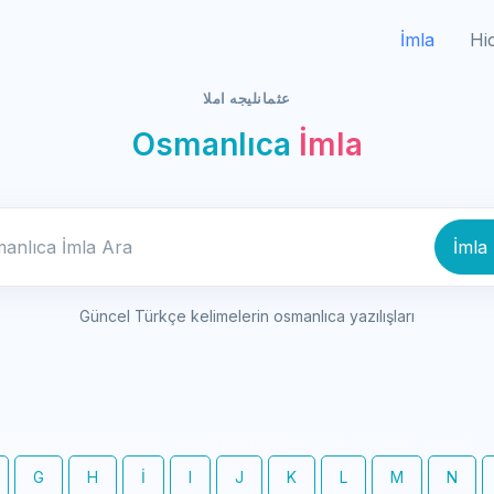
İmla
Hi
عثمانليجه املا
Osmanlıca
İmla
Osmanlıca İmla Ara
İmla
Güncel Türkçe kelimelerin osmanlıca yazılışları
G
H
İ
I
J
K
L
M
N