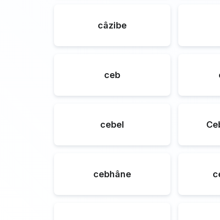
câzibe
ceb
cebel
Ce
cebhâne
c