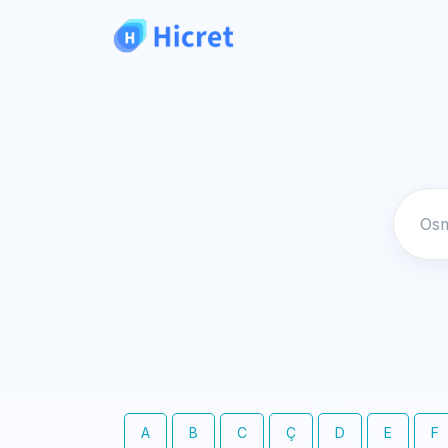
A
B
C
Ç
D
E
F