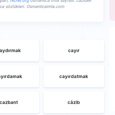
şları,
hicret.org
osmanlıca imla sayfası. câzibeli
lıca sözlükleri. Osmanlicaimla.com
aydırmak
cayır
ayırdamak
cayırdatmak
cazbant
câzib