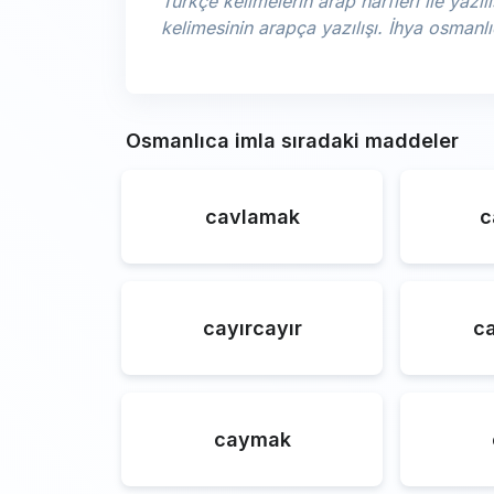
Türkçe kelimelerin arap harfleri ile yazılı
kelimesinin arapça yazılışı. İhya osman
Osmanlıca imla sıradaki maddeler
cavlamak
c
cayırcayır
c
caymak