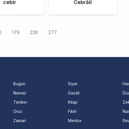
cebir
Cebrâil
0
179
228
277
Bugun
Siyer
Ha
Namaz
Gazali
Dua
Temkin
Kitap
Ze
Oruc
Fıkıh
Nas
Zaman
Menba
Ra