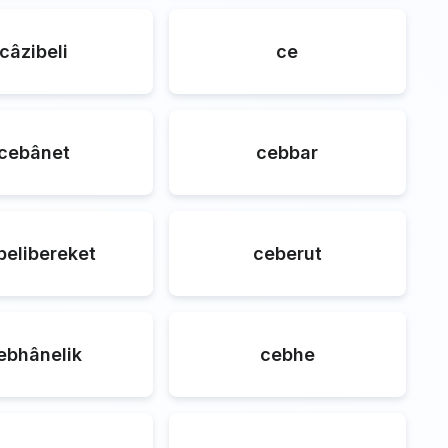
câzibeli
ce
cebânet
cebbar
belibereket
ceberut
ebhânelik
cebhe