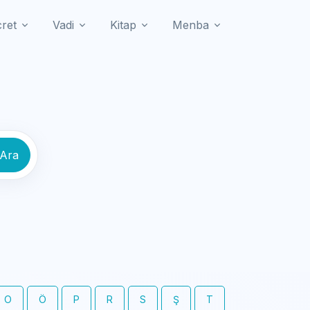
cret
Vadi
Kitap
Menba
 Ara
O
Ö
P
R
S
Ş
T