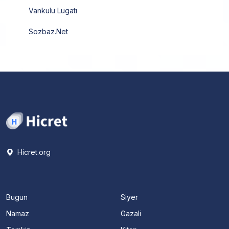
Vankulu Lugatı
Sozbaz.Net
Hicret.org
Bugun
Siyer
Namaz
Gazali