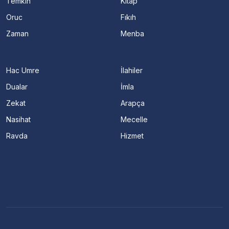
Temkin
Kitap
Oruc
Fıkıh
Zaman
Menba
Hac Umre
İlahiler
Dualar
İmla
Zekat
Arapça
Nasihat
Mecelle
Ravda
Hizmet