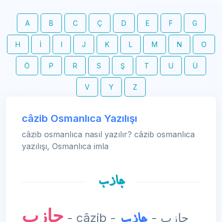
A
B
C
Ç
D
E
F
G
H
İ
I
J
K
L
M
N
O
Ö
P
R
S
Ş
T
U
Ü
V
Y
Z
câzib Osmanlıca Yazılışı
câzib osmanlıca nasıl yazılır? câzib osmanlıca
yazılışı, Osmanlıca imla
جازب
جازب
جازب
- câzib - جازب -