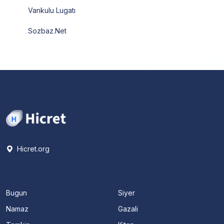
Vankulu Lugatı
Sozbaz.Net
Hicret.org
Bugun
Siyer
Namaz
Gazali