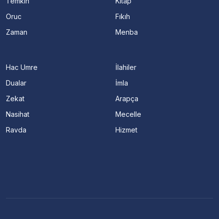
Temkin
Kitap
Oruc
Fıkıh
Zaman
Menba
Hac Umre
İlahiler
Dualar
İmla
Zekat
Arapça
Nasihat
Mecelle
Ravda
Hizmet