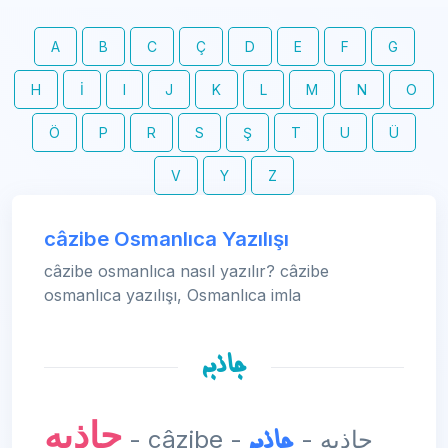
A
B
C
Ç
D
E
F
G
H
İ
I
J
K
L
M
N
O
Ö
P
R
S
Ş
T
U
Ü
V
Y
Z
câzibe Osmanlıca Yazılışı
câzibe osmanlıca nasıl yazılır? câzibe
osmanlıca yazılışı, Osmanlıca imla
جاذبه
جاذبه
جاذبه
- câzibe - جاذبه -