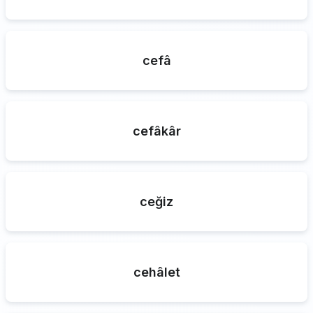
cefâ
cefâkâr
ceğiz
cehâlet