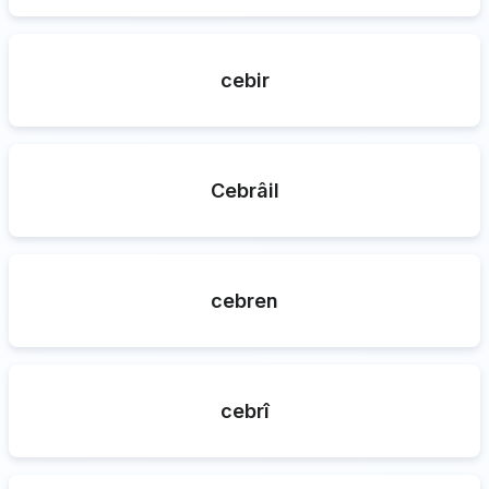
cebir
Cebrâil
cebren
cebrî