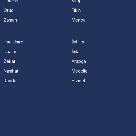
Temkin
Kitap
Oruc
Fıkıh
Zaman
Menba
Hac Umre
İlahiler
Dualar
İmla
Zekat
Arapça
Nasihat
Mecelle
Ravda
Hizmet