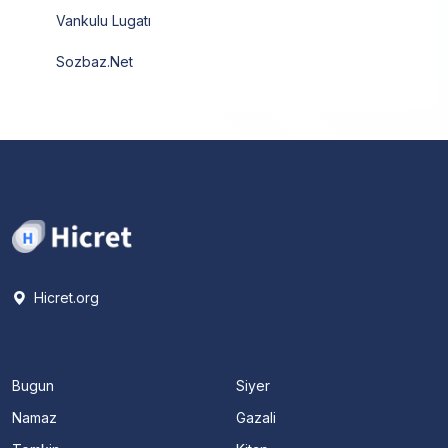
Vankulu Lugatı
Sozbaz.Net
Hicret.org
Bugun
Siyer
Namaz
Gazali