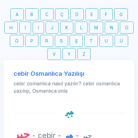
A
B
C
Ç
D
E
F
G
H
İ
I
J
K
L
M
N
O
Ö
P
R
S
Ş
T
U
Ü
V
Y
Z
cebir Osmanlıca Yazılışı
cebir osmanlıca nasıl yazılır? cebir osmanlıca
yazılışı, Osmanlıca imla
جبر
جبر
جبر
- cebir - جبر -