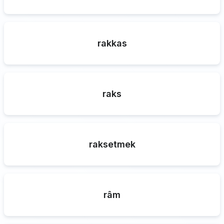
rakkas
raks
raksetmek
râm