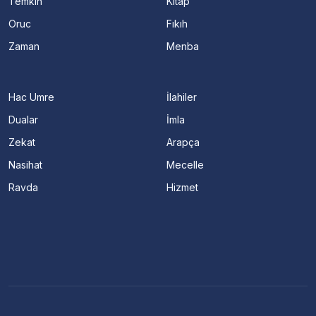
Temkin
Kitap
Oruc
Fıkıh
Zaman
Menba
Hac Umre
İlahiler
Dualar
İmla
Zekat
Arapça
Nasihat
Mecelle
Ravda
Hizmet