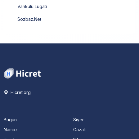
Vankulu Lugatı
Sozbaz.Net
Hicret.org
Bugun
Siyer
Namaz
Gazali