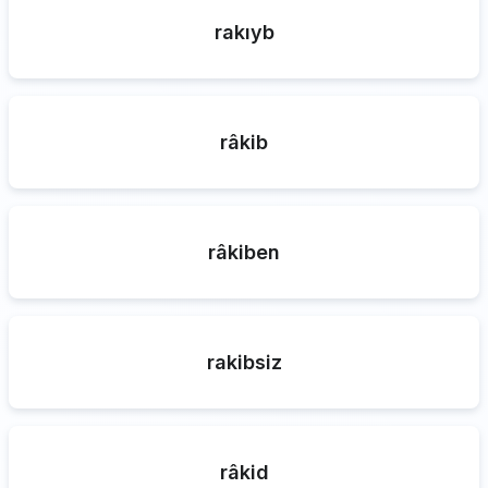
rakıyb
râkib
râkiben
rakibsiz
râkid