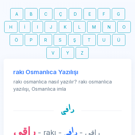
A
B
C
Ç
D
E
F
G
H
İ
I
J
K
L
M
N
O
Ö
P
R
S
Ş
T
U
Ü
V
Y
Z
rakı Osmanlıca Yazılışı
rakı osmanlıca nasıl yazılır? rakı osmanlıca
yazılışı, Osmanlıca imla
راقی
راقی
راقی
- rakı - راقی -