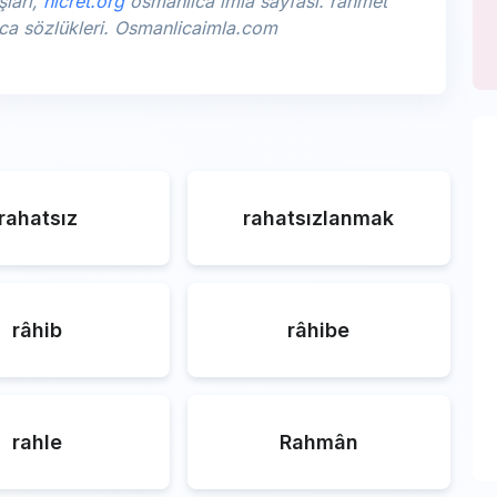
şları,
hicret.org
osmanlıca imla sayfası. rahmet
lıca sözlükleri. Osmanlicaimla.com
rahatsız
rahatsızlanmak
râhib
râhibe
rahle
Rahmân