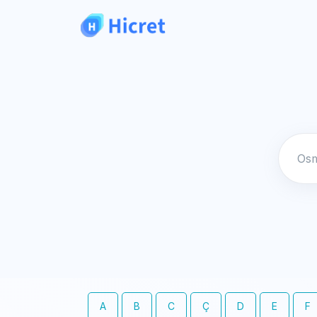
A
B
C
Ç
D
E
F