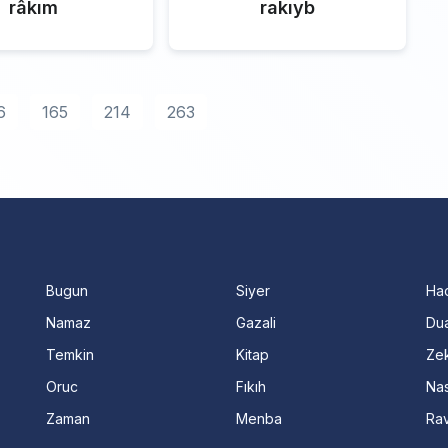
râkım
rakıyb
6
165
214
263
Bugun
Siyer
Ha
Namaz
Gazali
Dua
Temkin
Kitap
Ze
Oruc
Fıkıh
Nas
Zaman
Menba
Ra