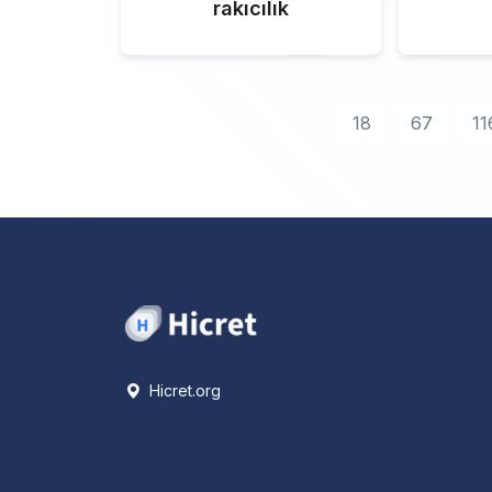
rakıcılık
18
67
11
Hicret.org