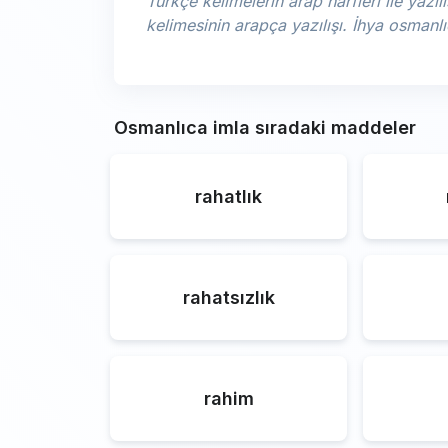
Türkçe kelimelerin arap harfleri ile yazılı
kelimesinin arapça yazılışı. İhya osman
Osmanlıca imla sıradaki maddeler
rahatlık
rahatsızlık
rahim