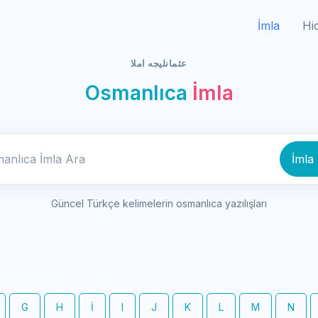
İmla
Hi
عثمانليجه املا
Osmanlıca
İmla
Osmanlıca İmla Ara
İmla
Güncel Türkçe kelimelerin osmanlıca yazılışları
G
H
İ
I
J
K
L
M
N