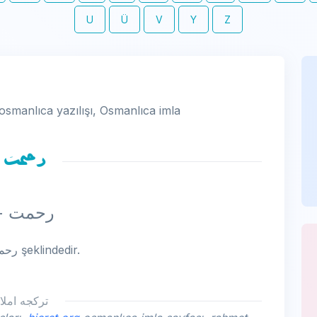
U
Ü
V
Y
Z
osmanlıca yazılışı, Osmanlıca imla
رحمت
rahmet - رحمت -
rahmet kelimesinin osmanlıca yazılışı رحمت şeklindedir.
تركجه املا