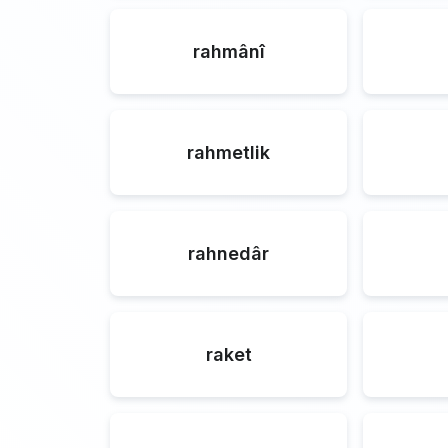
rahmânî
rahmetlik
rahnedâr
raket