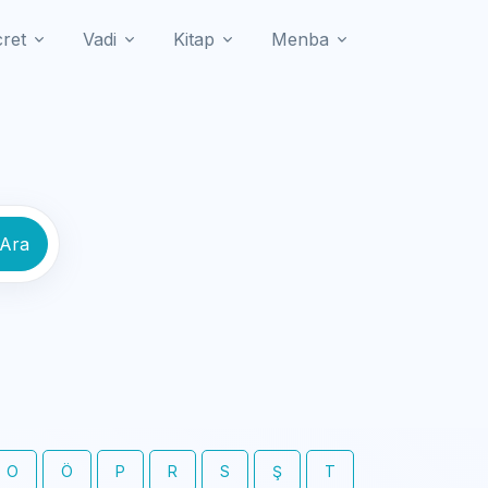
cret
Vadi
Kitap
Menba
 Ara
O
Ö
P
R
S
Ş
T