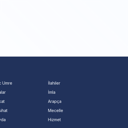
c Umre
İlahiler
lar
İmla
kat
Arapça
ihat
Mecelle
vda
Hizmet