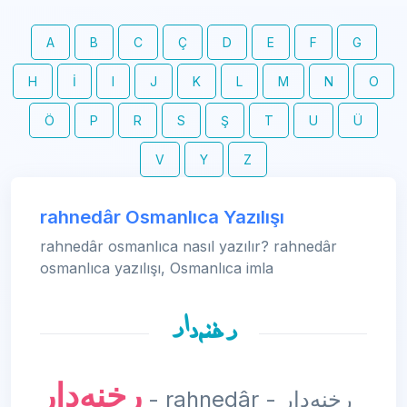
A
B
C
Ç
D
E
F
G
H
İ
I
J
K
L
M
N
O
Ö
P
R
S
Ş
T
U
Ü
V
Y
Z
rahnedâr Osmanlıca Yazılışı
rahnedâr osmanlıca nasıl yazılır? rahnedâr
osmanlıca yazılışı, Osmanlıca imla
رخنه‌دار
رخنه‌دار
- rahnedâr - رخنه‌دار