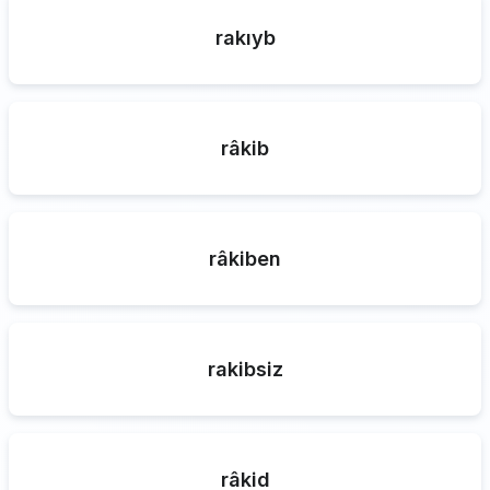
rakıyb
râkib
râkiben
rakibsiz
râkid