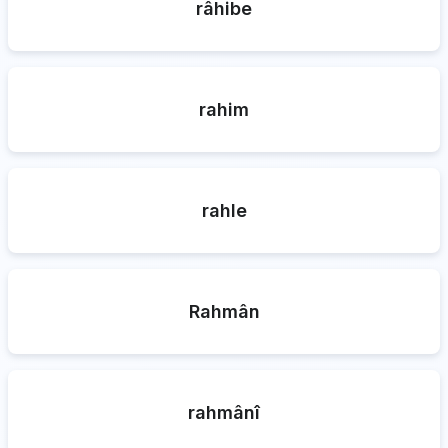
râhibe
rahim
rahle
Rahmân
rahmânî