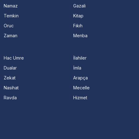
Namaz
Gazali
Temkin
Kitap
Oruc
Fıkıh
Zaman
Menba
Hac Umre
İlahiler
Dualar
İmla
Zekat
Arapça
Nasihat
Mecelle
Ravda
Hizmet