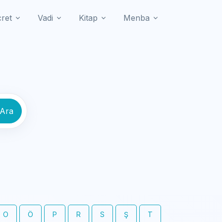
cret
Vadi
Kitap
Menba
 Ara
O
Ö
P
R
S
Ş
T