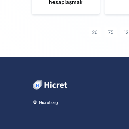
hesaplaşmak
26
75
12
Hicret.org