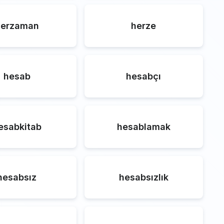
herzaman
herze
hesab
hesabçı
esabkitab
hesablamak
hesabsız
hesabsızlık