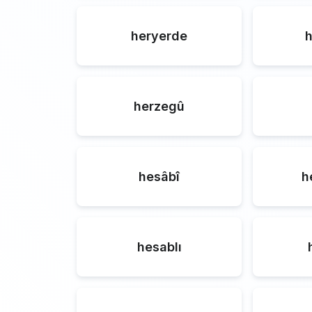
heryerde
herzegû
hesâbî
h
hesablı