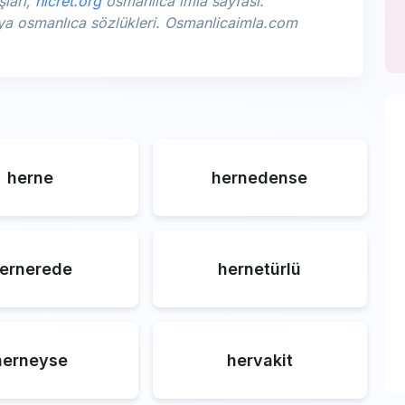
şları,
hicret.org
osmanlıca imla sayfası.
hya osmanlıca sözlükleri. Osmanlicaimla.com
herne
hernedense
ernerede
hernetürlü
herneyse
hervakit