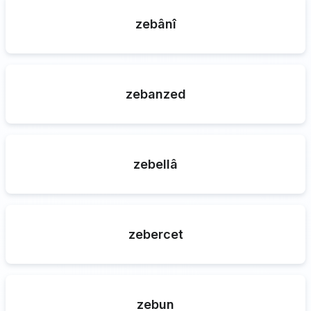
zebânî
zebanzed
zebellâ
zebercet
zebun