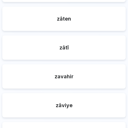
zâten
zâtî
zavahir
zâviye