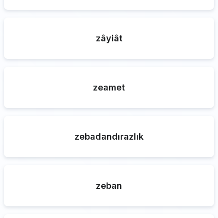
zâyiât
zeamet
zebadandırazlık
zeban