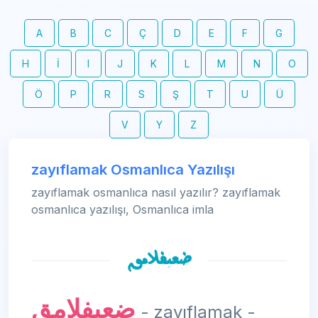
A
B
C
Ç
D
E
F
G
H
İ
I
J
K
L
M
N
O
Ö
P
R
S
Ş
T
U
Ü
V
Y
Z
zayıflamak Osmanlıca Yazılışı
zayıflamak osmanlıca nasıl yazılır? zayıflamak
osmanlıca yazılışı, Osmanlıca imla
ضعيفلامق
ضعيفلامق
- zayıflamak -