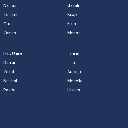
Namaz
Gazali
Temkin
Kitap
Oruc
Fıkıh
Zaman
Menba
Hac Umre
İlahiler
Dualar
İmla
Zekat
Arapça
Nasihat
Mecelle
Ravda
Hizmet