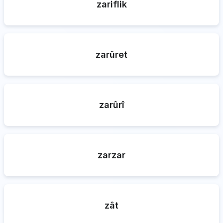
zariflik
zarûret
zarûrî
zarzar
zât