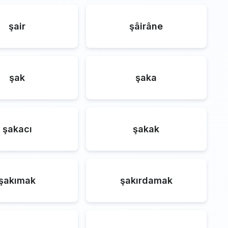
şair
şâirâne
şak
şaka
şakacı
şakak
şakımak
şakırdamak