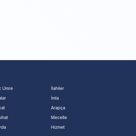
c Umre
İlahiler
lar
İmla
kat
Arapça
ihat
Mecelle
vda
Hizmet