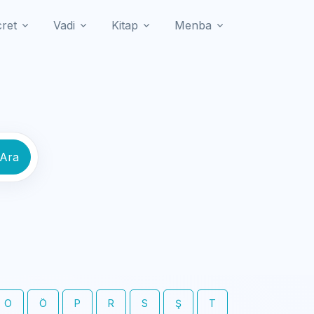
cret
Vadi
Kitap
Menba
 Ara
O
Ö
P
R
S
Ş
T