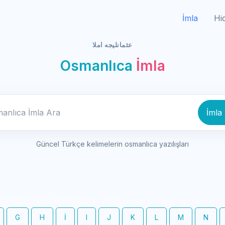
İmla
Hi
عثمانليجه املا
Osmanlıca
İmla
Osmanlıca İmla Ara
İmla
Güncel Türkçe kelimelerin osmanlıca yazılışları
G
H
İ
I
J
K
L
M
N