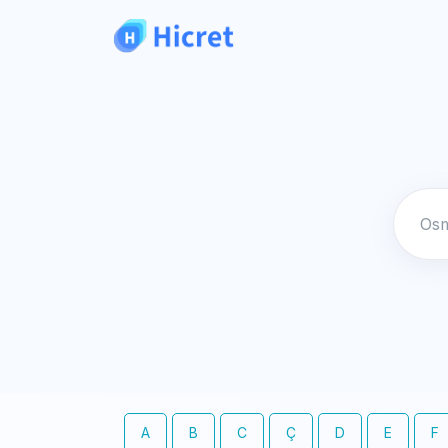
A
B
C
Ç
D
E
F