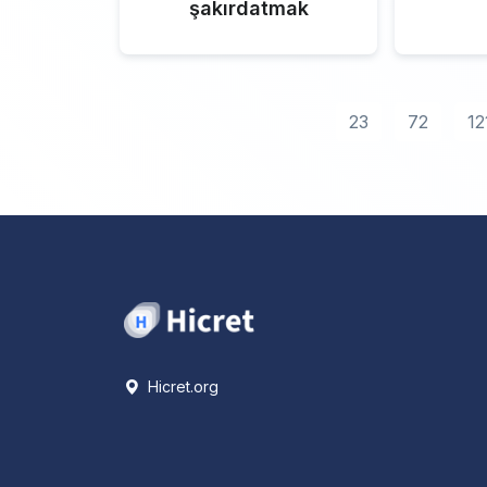
şakırdatmak
23
72
12
Hicret.org