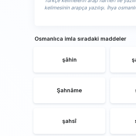
Türkçe kelimelerin arap harfleri ile yazılı
kelimesinin arapça yazılışı. İhya osman
Osmanlıca imla sıradaki maddeler
şâhin
ş
Şahnâme
şahsî