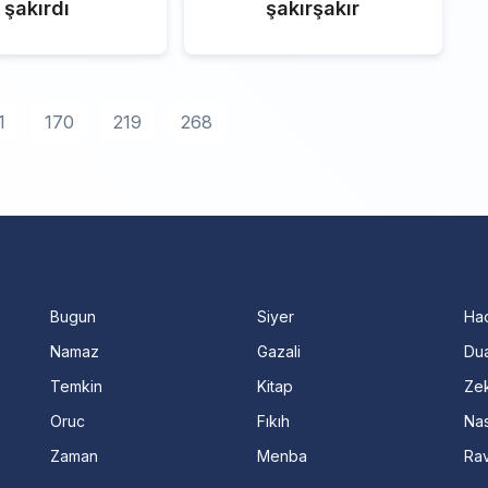
şakırdı
şakırşakır
1
170
219
268
Bugun
Siyer
Ha
Namaz
Gazali
Dua
Temkin
Kitap
Ze
Oruc
Fıkıh
Nas
Zaman
Menba
Ra