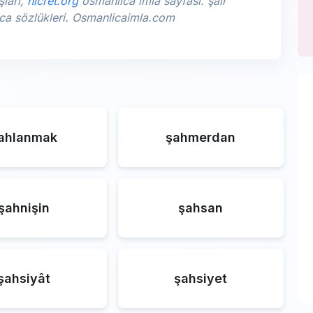
şları,
hicret.org
osmanlıca imla sayfası. şair
lıca sözlükleri. Osmanlicaimla.com
ahlanmak
şahmerdan
şahnişin
şahsan
şahsiyât
şahsiyet