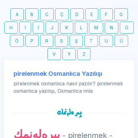
A
B
C
Ç
D
E
F
G
H
İ
I
J
K
L
M
N
O
Ö
P
R
S
Ş
T
U
Ü
V
Y
Z
pirelenmek Osmanlıca Yazılışı
pirelenmek osmanlıca nasıl yazılır? pirelenmek
osmanlıca yazılışı, Osmanlıca imla
پیره‌له‌نمك
پیره‌له‌نمك
- pirelenmek -