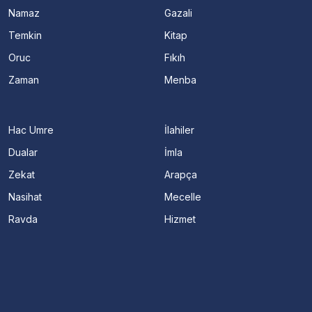
Namaz
Gazali
Temkin
Kitap
Oruc
Fıkıh
Zaman
Menba
Hac Umre
İlahiler
Dualar
İmla
Zekat
Arapça
Nasihat
Mecelle
Ravda
Hizmet