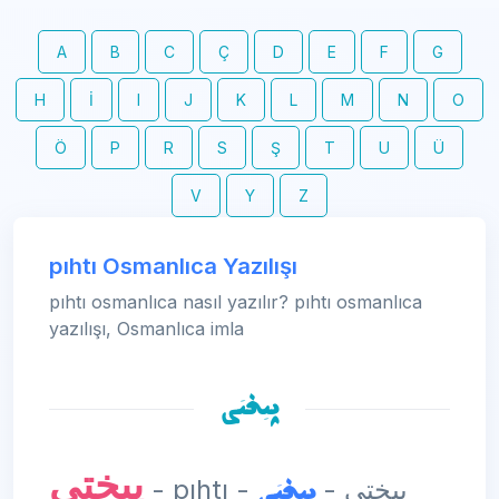
A
B
C
Ç
D
E
F
G
H
İ
I
J
K
L
M
N
O
Ö
P
R
S
Ş
T
U
Ü
V
Y
Z
pıhtı Osmanlıca Yazılışı
pıhtı osmanlıca nasıl yazılır? pıhtı osmanlıca
yazılışı, Osmanlıca imla
پیختی
پیختی
پیختی
- pıhtı - پیختی -