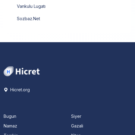
Vankulu Lugatı
Sozbaz.Net
Hicret.org
Bugun
Siyer
Namaz
Gazali