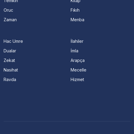
Temkin
Kitap
Oruc
Fıkıh
Zaman
Menba
Hac Umre
İlahiler
Dualar
İmla
Zekat
Arapça
Nasihat
Mecelle
Ravda
Hizmet