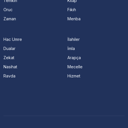
Temkin
Kitap
Oruc
Fıkıh
Zaman
Menba
Hac Umre
İlahiler
Dualar
İmla
Zekat
Arapça
Nasihat
Mecelle
Ravda
Hizmet