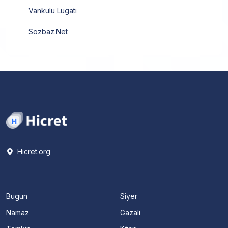
Vankulu Lugatı
Sozbaz.Net
Hicret.org
Bugun
Siyer
Namaz
Gazali