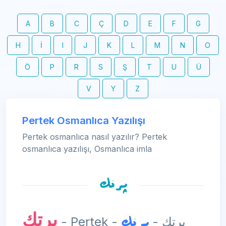
A
B
C
Ç
D
E
F
G
H
İ
I
J
K
L
M
N
O
Ö
P
R
S
Ş
T
U
Ü
V
Y
Z
Pertek Osmanlıca Yazılışı
Pertek osmanlıca nasıl yazılır? Pertek
osmanlıca yazılışı, Osmanlıca imla
پرتك
پرتك
پرتك
- Pertek - پرتك -