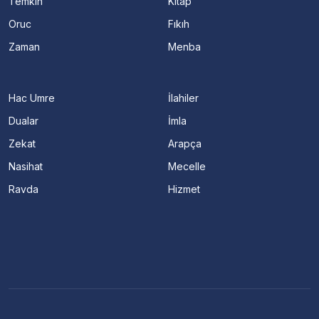
Temkin
Kitap
Oruc
Fıkıh
Zaman
Menba
Hac Umre
İlahiler
Dualar
İmla
Zekat
Arapça
Nasihat
Mecelle
Ravda
Hizmet