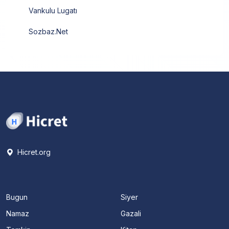
Vankulu Lugatı
Sozbaz.Net
Hicret.org
Bugun
Siyer
Namaz
Gazali