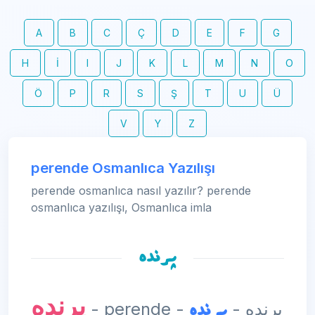
A
B
C
Ç
D
E
F
G
H
İ
I
J
K
L
M
N
O
Ö
P
R
S
Ş
T
U
Ü
V
Y
Z
perende Osmanlıca Yazılışı
perende osmanlıca nasıl yazılır? perende
osmanlıca yazılışı, Osmanlıca imla
پرنده
پرنده
پرنده
- perende - پرنده -