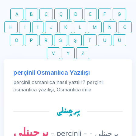
A
B
C
Ç
D
E
F
G
H
İ
I
J
K
L
M
N
O
Ö
P
R
S
Ş
T
U
Ü
V
Y
Z
perçinli Osmanlıca Yazılışı
perçinli osmanlıca nasıl yazılır? perçinli
osmanlıca yazılışı, Osmanlıca imla
پرچینلی
پرچینلی
- perçinli - پرچینلی -