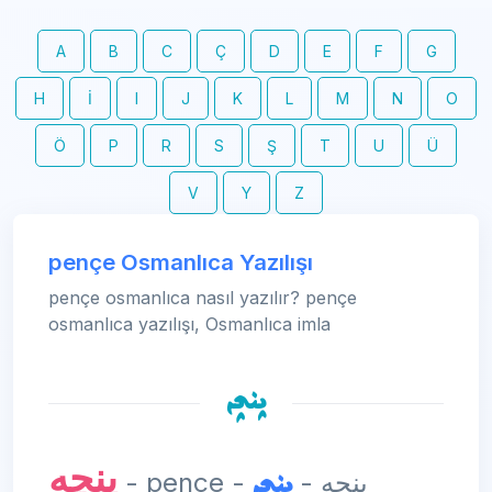
A
B
C
Ç
D
E
F
G
H
İ
I
J
K
L
M
N
O
Ö
P
R
S
Ş
T
U
Ü
V
Y
Z
pençe Osmanlıca Yazılışı
pençe osmanlıca nasıl yazılır? pençe
osmanlıca yazılışı, Osmanlıca imla
پنچه
پنچه
پنچه
- pençe - پنچه -