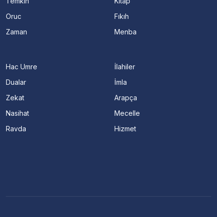
Temkin
Kitap
Oruc
Fıkıh
Zaman
Menba
Hac Umre
İlahiler
Dualar
İmla
Zekat
Arapça
Nasihat
Mecelle
Ravda
Hizmet