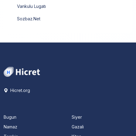
Vankulu Lugatı
Sozbaz.Net
Hicret.org
Bugun
Siyer
Namaz
Gazali