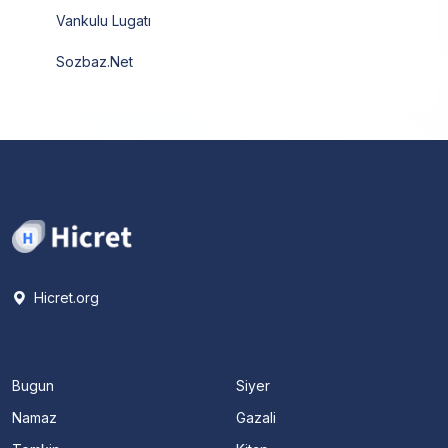
Vankulu Lugatı
Sozbaz.Net
Hicret.org
Bugun
Siyer
Namaz
Gazali