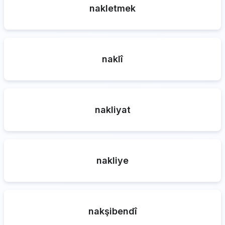
nakletmek
naklî
nakliyat
nakliye
nakşibendî