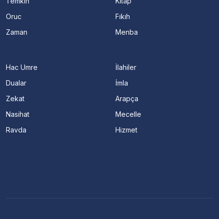
Temkin
Kitap
Oruc
Fıkıh
Zaman
Menba
Hac Umre
İlahiler
Dualar
İmla
Zekat
Arapça
Nasihat
Mecelle
Ravda
Hizmet