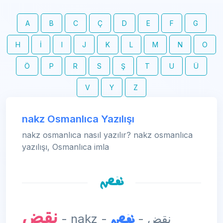
A
B
C
Ç
D
E
F
G
H
İ
I
J
K
L
M
N
O
Ö
P
R
S
Ş
T
U
Ü
V
Y
Z
nakz Osmanlıca Yazılışı
nakz osmanlıca nasıl yazılır? nakz osmanlıca
yazılışı, Osmanlıca imla
نقض
نقض
نقض
- nakz - نقض -