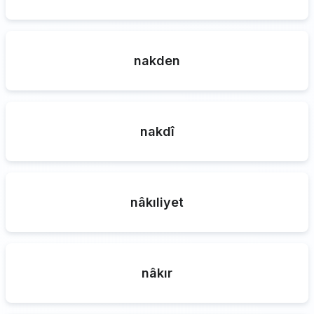
nakden
nakdî
nâkıliyet
nâkır