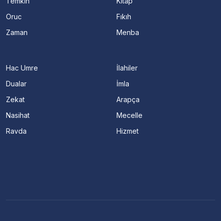
Temkin
Kitap
Oruc
Fıkıh
Zaman
Menba
Hac Umre
İlahiler
Dualar
İmla
Zekat
Arapça
Nasihat
Mecelle
Ravda
Hizmet