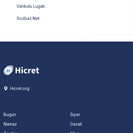
Vankulu Lugatı
Sozbaz.Net
Hicret.org
Bugun
Siyer
Namaz
Gazali