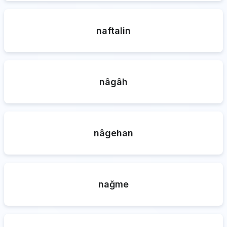
naftalin
nâgâh
nâgehan
nağme