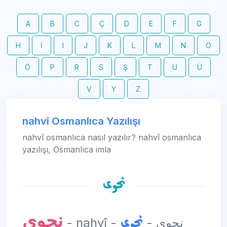
A
B
C
Ç
D
E
F
G
H
İ
I
J
K
L
M
N
O
Ö
P
R
S
Ş
T
U
Ü
V
Y
Z
nahvî Osmanlıca Yazılışı
nahvî osmanlıca nasıl yazılır? nahvî osmanlıca
yazılışı, Osmanlıca imla
نحوی
نحوی
نحوی
- nahvî - نحوی -