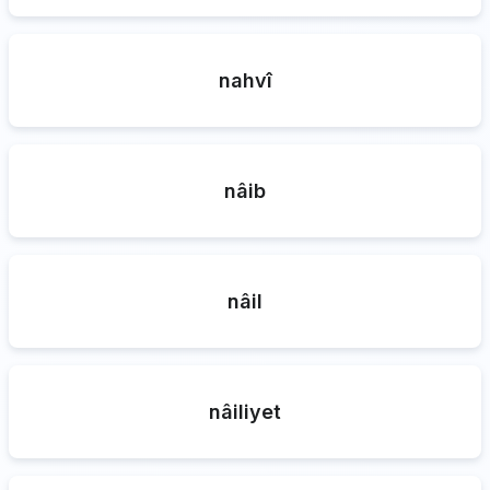
nahvî
nâib
nâil
nâiliyet