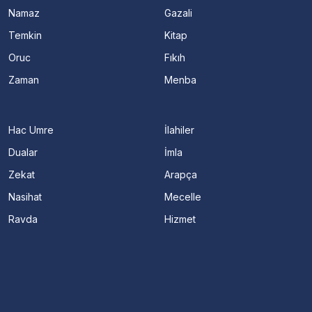
Namaz
Gazali
Temkin
Kitap
Oruc
Fıkıh
Zaman
Menba
Hac Umre
İlahiler
Dualar
İmla
Zekat
Arapça
Nasihat
Mecelle
Ravda
Hizmet