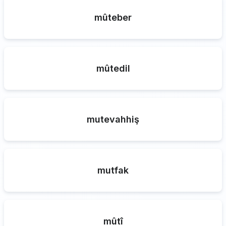
mûteber
mûtedil
mutevahhiş
mutfak
mûtî