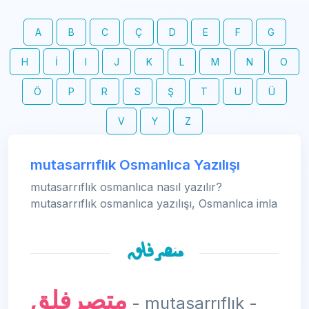
A
B
C
Ç
D
E
F
G
H
İ
I
J
K
L
M
N
O
Ö
P
R
S
Ş
T
U
Ü
V
Y
Z
mutasarrıflık Osmanlıca Yazılışı
mutasarrıflık osmanlıca nasıl yazılır?
mutasarrıflık osmanlıca yazılışı, Osmanlıca imla
متصرفلق
متصرفلق
- mutasarrıflık -