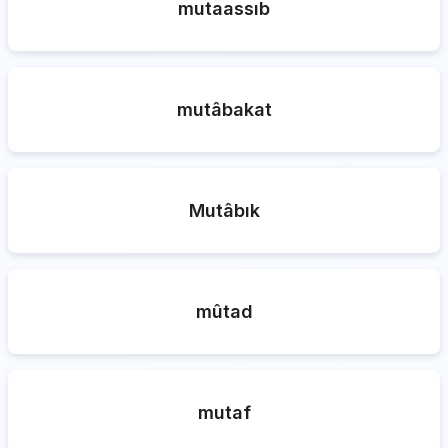
mutaassıb
mutâbakat
Mutâbık
mûtad
mutaf