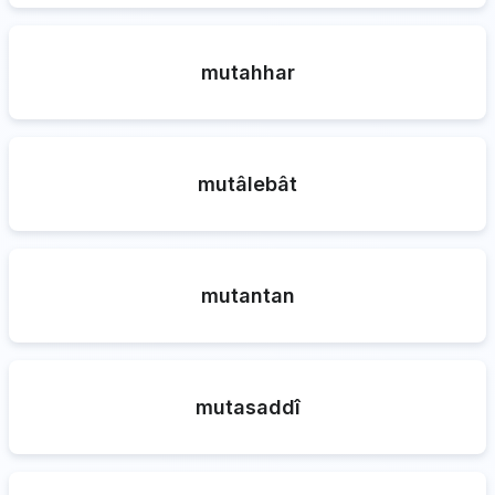
mutahhar
mutâlebât
mutantan
mutasaddî