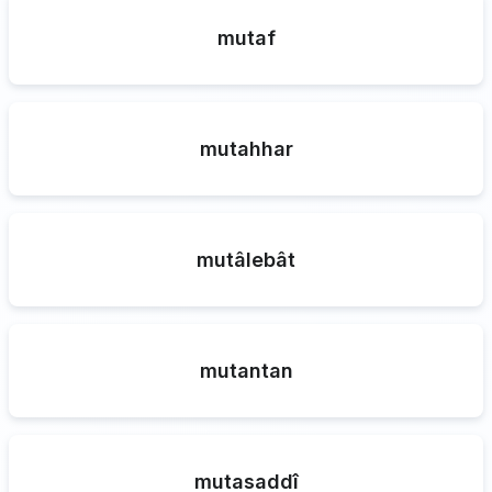
mutaf
mutahhar
mutâlebât
mutantan
mutasaddî