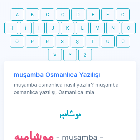
A
B
C
Ç
D
E
F
G
H
İ
I
J
K
L
M
N
O
Ö
P
R
S
Ş
T
U
Ü
V
Y
Z
muşamba Osmanlıca Yazılışı
muşamba osmanlıca nasıl yazılır? muşamba
osmanlıca yazılışı, Osmanlıca imla
موشامبه
موشامبه
- muşamba -