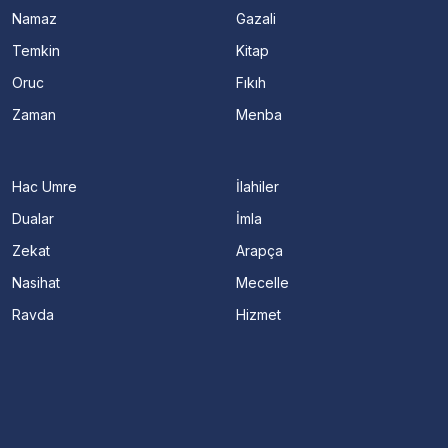
Namaz
Gazali
Temkin
Kitap
Oruc
Fıkıh
Zaman
Menba
Hac Umre
İlahiler
Dualar
İmla
Zekat
Arapça
Nasihat
Mecelle
Ravda
Hizmet