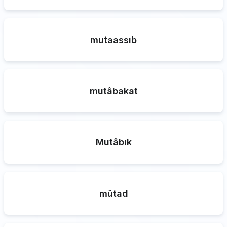
mutaassıb
mutâbakat
Mutâbık
mûtad