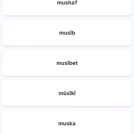
mushaf
musîb
musîbet
mûsîkî
muska