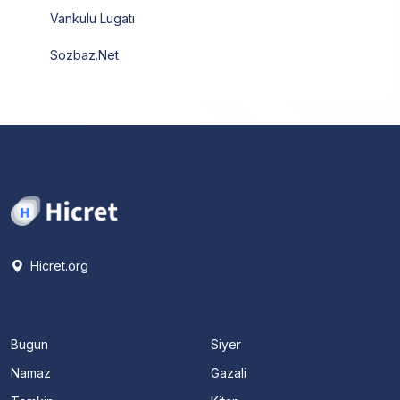
Vankulu Lugatı
Sozbaz.Net
Hicret.org
Bugun
Siyer
Namaz
Gazali