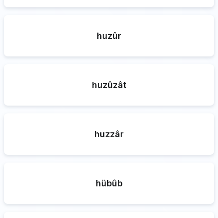
huzûr
huzûzât
huzzâr
hübûb