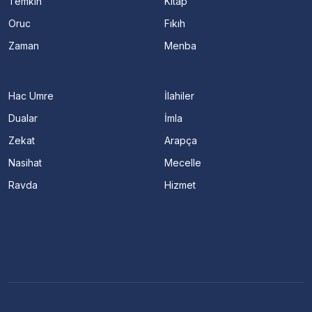
Temkin
Kitap
Oruc
Fıkıh
Zaman
Menba
Hac Umre
İlahiler
Dualar
İmla
Zekat
Arapça
Nasihat
Mecelle
Ravda
Hizmet