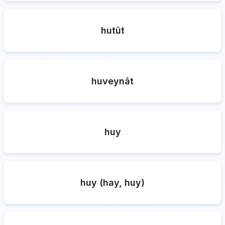
hutût
huveynât
huy
huy (hay, huy)