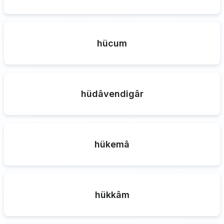
hücum
hüdâvendigâr
hükemâ
hükkâm