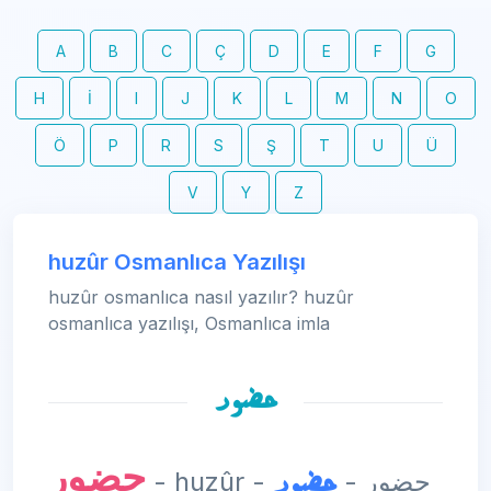
A
B
C
Ç
D
E
F
G
H
İ
I
J
K
L
M
N
O
Ö
P
R
S
Ş
T
U
Ü
V
Y
Z
huzûr Osmanlıca Yazılışı
huzûr osmanlıca nasıl yazılır? huzûr
osmanlıca yazılışı, Osmanlıca imla
حضور
حضور
حضور
- huzûr - حضور -