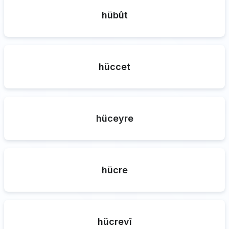
hübût
hüccet
hüceyre
hücre
hücrevî