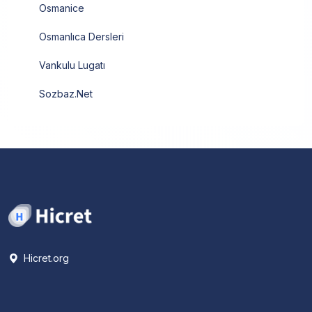
Osmanice
Osmanlıca Dersleri
Vankulu Lugatı
Sozbaz.Net
Hicret.org