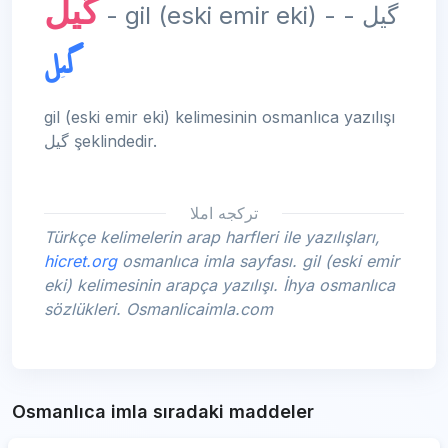
گيل
- gil (eski emir eki) - گيل -
گيل
gil (eski emir eki) kelimesinin osmanlıca yazılışı
گيل şeklindedir.
تركجه املا
Türkçe kelimelerin arap harfleri ile yazılışları,
hicret.org
osmanlıca imla sayfası. gil (eski emir
eki) kelimesinin arapça yazılışı. İhya osmanlıca
sözlükleri. Osmanlicaimla.com
Osmanlıca imla sıradaki maddeler