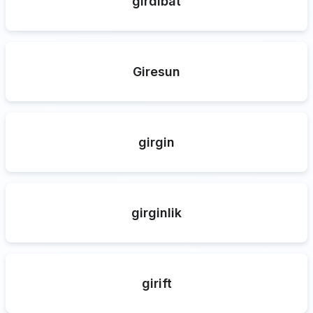
girdibat
Giresun
girgin
girginlik
girift