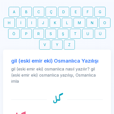
A
B
C
Ç
D
E
F
G
H
İ
I
J
K
L
M
N
O
Ö
P
R
S
Ş
T
U
Ü
V
Y
Z
gil (eski emir eki) Osmanlıca Yazılışı
gil (eski emir eki) osmanlıca nasıl yazılır? gil
(eski emir eki) osmanlıca yazılışı, Osmanlıca
imla
گيل