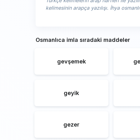
Türkçe kelimelerin arap harfleri ile yazılı
kelimesinin arapça yazılışı. İhya osman
Osmanlıca imla sıradaki maddeler
gevşemek
ge
geyik
gezer