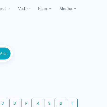
cret
Vadi
Kitap
Menba
 Ara
O
Ö
P
R
S
Ş
T