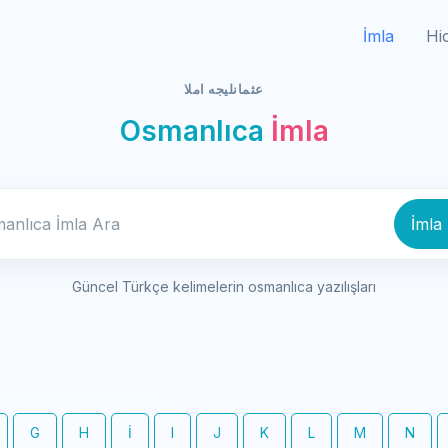
İmla
Hi
عثمانليجه املا
Osmanlıca
İmla
Osmanlıca İmla Ara
İmla
Güncel Türkçe kelimelerin osmanlıca yazılışları
G
H
İ
I
J
K
L
M
N