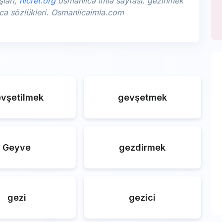
şları,
hicret.org
osmanlıca imla sayfası. gezinmek
lıca sözlükleri. Osmanlicaimla.com
vşetilmek
gevşetmek
Geyve
gezdirmek
gezi
gezici