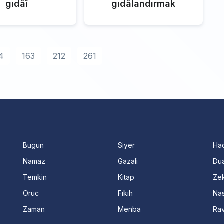
gıdâî
gıdâlandırmak
4
163
212
261
Bugun
Siyer
Ha
Namaz
Gazali
Dua
Temkin
Kitap
Ze
Oruc
Fıkıh
Nas
Zaman
Menba
Ra