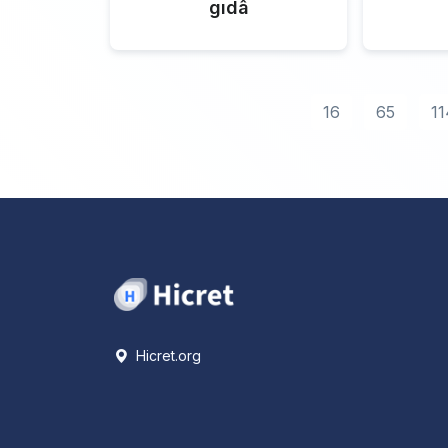
gıdâ
16
65
11
Hicret.org