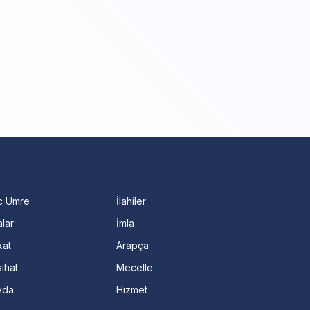
c Umre
İlahiler
lar
İmla
kat
Arapça
ihat
Mecelle
vda
Hizmet