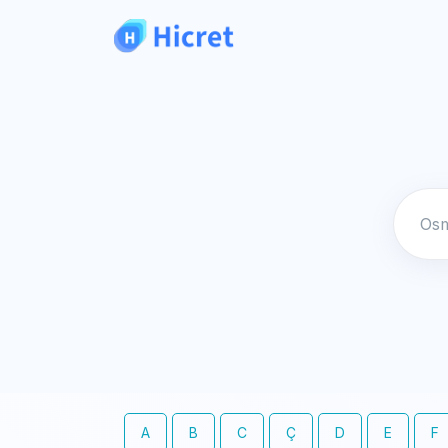
A
B
C
Ç
D
E
F