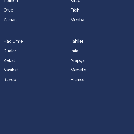
Temkin
Kitap
Oruc
Fıkıh
Zaman
Menba
Hac Umre
İlahiler
Dualar
İmla
Zekat
Arapça
Nasihat
Mecelle
Ravda
Hizmet