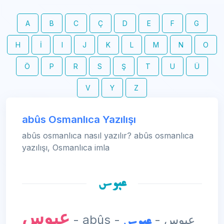
A
B
C
Ç
D
E
F
G
H
İ
I
J
K
L
M
N
O
Ö
P
R
S
Ş
T
U
Ü
V
Y
Z
abûs Osmanlıca Yazılışı
abûs osmanlıca nasıl yazılır? abûs osmanlıca
yazılışı, Osmanlıca imla
عبوس
عبوس
عبوس
- abûs - عبوس -