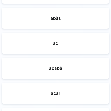
abûs
ac
acabâ
acar