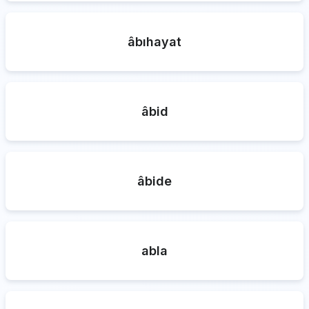
âbıhayat
âbid
âbide
abla