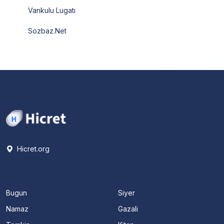
Vankulu Lugatı
Sozbaz.Net
Hicret.org
Bugun
Siyer
Namaz
Gazali